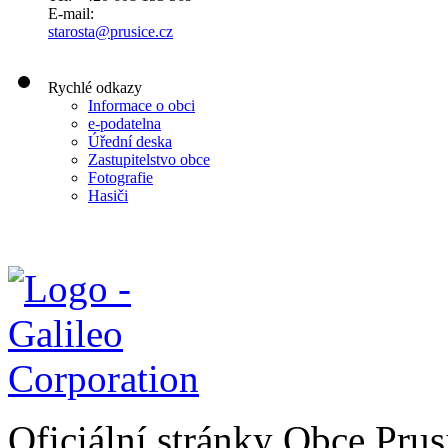
E-mail:
starosta@prusice.cz
Rychlé odkazy
Informace o obci
e-podatelna
Úřední deska
Zastupitelstvo obce
Fotografie
Hasiči
Oficiální stránky Obce Pru