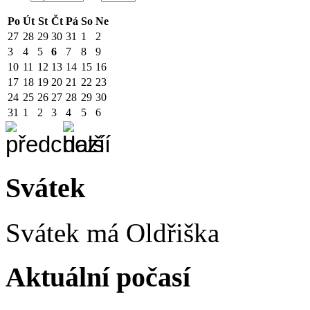
Po
Út
St
Čt
Pá
So
Ne
27
28
29
30
31
1
2
3
4
5
6
7
8
9
10
11
12
13
14
15
16
17
18
19
20
21
22
23
24
25
26
27
28
29
30
31
1
2
3
4
5
6
Svátek
Svátek má
Oldřiška
Aktuální počasí