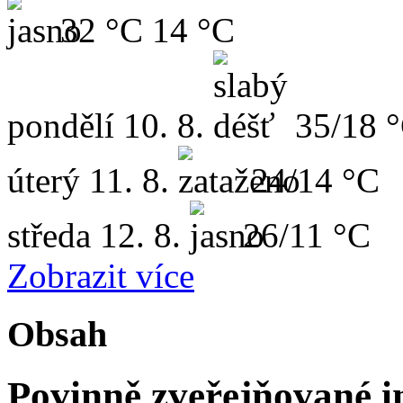
32 °C
14 °C
pondělí
10. 8.
35/18 
úterý
11. 8.
24/14 °C
středa
12. 8.
26/11 °C
Zobrazit více
Obsah
Povinně zveřejňované in