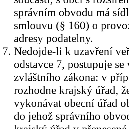
správním obvodu má sídl
smlouvu (§ 160) o provo
adresy podatelny.
Nedojde-li k uzavření ve
odstavce 7, postupuje se
zvláštního zákona: v pří
rozhodne krajský úřad, ž
vykonávat obecní úřad ob
do jehož správního obvo
krajský úřad v přenesené