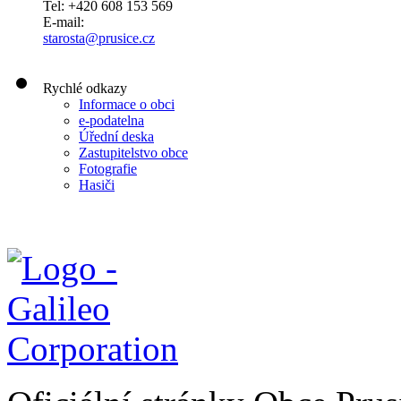
Tel: +420 608 153 569
E-mail:
starosta@prusice.cz
Rychlé odkazy
Informace o obci
e-podatelna
Úřední deska
Zastupitelstvo obce
Fotografie
Hasiči