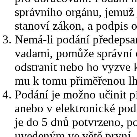
správního orgánu, jemuž j
stanoví zákon, a podpis os
Nemá-li podání předepsané
vadami, pomůže správní 
odstranit nebo ho vyzve k
mu k tomu přiměřenou lh
Podání je možno učinit p
anebo v elektronické po
je do 5 dnů potvrzeno, 
uvedeným ve větě první, 